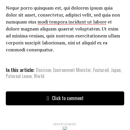
Neque porro quisquam est, qui dolorem ipsum quia
dolor sit amet, consectetur, adipisci velit, sed quia non
numquam eius
modi tempora incidunt ut labore
et
dolore magnam aliquam quaerat voluptatem. Ut enim
ad minima veniam, quis nostrum exercitationem ullam
corporis suscipit laboriosam, nisi ut aliquid ex ea
commodi consequatur.
In this article:
Decision
,
Environment Minister
,
Featured
,
Japan
,
Paternal Leave
,
World
Click to comment
ADVERTISEMENT