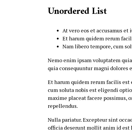
Unordered List
At vero eos et accusamus et 
Et harum quidem rerum facilis
Nam libero tempore, cum solu
Nemo enim ipsam voluptatem quia vo
quia consequuntur magni dolores e
Et harum quidem rerum facilis est 
cum soluta nobis est eligendi opt
maxime placeat facere possimus, o
repellendus.
Nulla pariatur. Excepteur sint occa
officia deserunt mollit anim id est