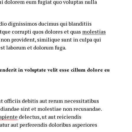
ui dolorem eum fugiat quo voluptas nulla
odio dignissimos ducimus qui blanditiis
tque corrupti quos dolores et quas
molestias
non provident, similique sunt in culpa qui
 est laborum et dolorum fuga.
enderit in voluptate velit esse cillum dolore eu
officiis debitis aut rerum necessitatibus
udiandae sint et molestiae non recusandae.
sapiente
delectus, ut aut reiciendis
atur aut perferendis doloribus asperiores