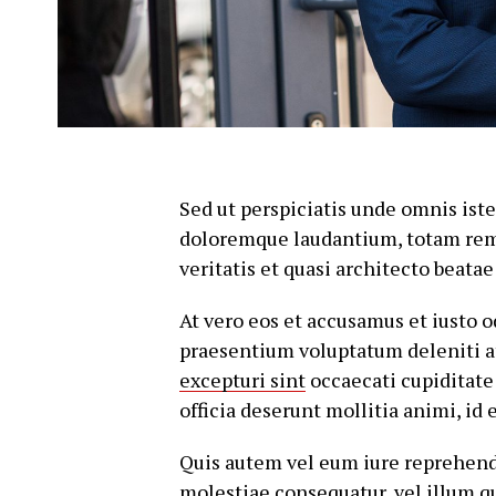
Sed ut perspiciatis unde omnis ist
doloremque laudantium, totam rem 
veritatis et quasi architecto beatae
At vero eos et accusamus et iusto 
praesentium voluptatum deleniti a
excepturi sint
occaecati cupiditate 
officia deserunt mollitia animi, id
Quis autem vel eum iure reprehende
molestiae consequatur, vel illum q