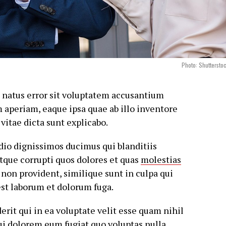
Photo: Shuttersto
e natus error sit voluptatem accusantium
aperiam, eaque ipsa quae ab illo inventore
 vitae dicta sunt explicabo.
odio dignissimos ducimus qui blanditiis
tque corrupti quos dolores et quas
molestias
non provident, similique sunt in culpa qui
 est laborum et dolorum fuga.
rit qui in ea voluptate velit esse quam nihil
ui dolorem eum fugiat quo voluptas nulla