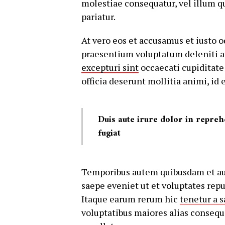
molestiae consequatur, vel illum q
pariatur.
At vero eos et accusamus et iusto 
praesentium voluptatum deleniti a
excepturi sint
occaecati cupiditate 
officia deserunt mollitia animi, id
Duis aute irure dolor in repreh
fugiat
Temporibus autem quibusdam et aut 
saepe eveniet ut et voluptates rep
Itaque earum rerum hic
tenetur a 
voluptatibus maiores alias consequ