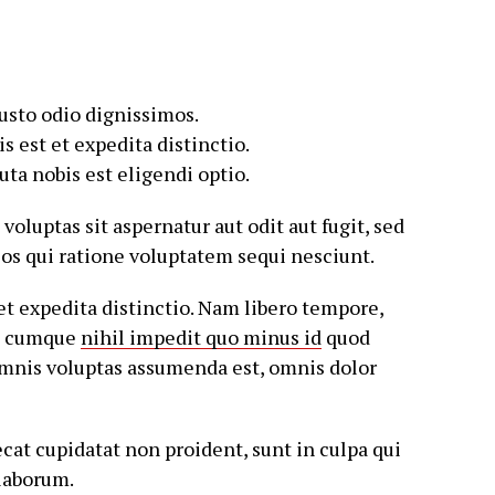
iusto odio dignissimos.
 est et expedita distinctio.
ta nobis est eligendi optio.
luptas sit aspernatur aut odit aut fugit, sed
os qui ratione voluptatem sequi nesciunt.
et expedita distinctio. Nam libero tempore,
io cumque
nihil impedit quo minus id
quod
mnis voluptas assumenda est, omnis dolor
ecat cupidatat non proident, sunt in culpa qui
 laborum.